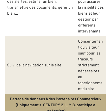
des alertes, estimer un bien,
pour assurer
transmettre des documents, gérer un
la visibilité des
bien…
biens et leur
gestion par
différents
intervenants
Consentemen
t du visiteur
sauf pour les
traceurs
Suivi de la navigation sur le site
strictement
nécessaires
au
fonctionneme
nt du site
Partage de données à des Partenaires Commerciaux
(Uniquement si CENTURY 21 L.M.B. participe à
l’opération)