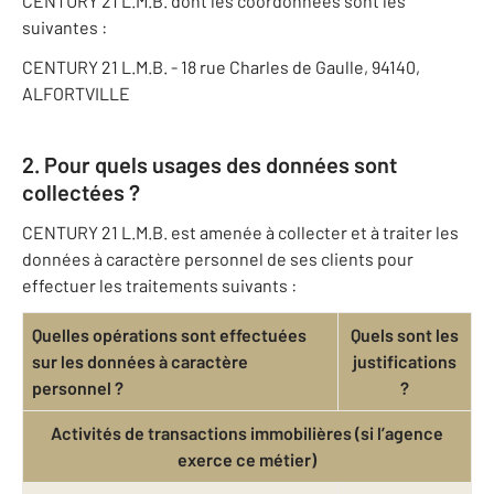
CENTURY 21 L.M.B. dont les coordonnées sont les
suivantes :
CENTURY 21 L.M.B. - 18 rue Charles de Gaulle, 94140,
ALFORTVILLE
2. Pour quels usages des données sont
collectées ?
CENTURY 21 L.M.B. est amenée à collecter et à traiter les
données à caractère personnel de ses clients pour
effectuer les traitements suivants :
Quelles opérations sont effectuées
Quels sont les
sur les données à caractère
justifications
personnel ?
?
Activités de transactions immobilières (si l’agence
exerce ce métier)