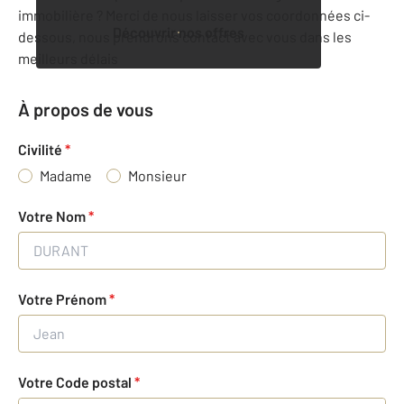
immobilière ? Merci de nous laisser vos coordonnées ci-
Découvrir nos offres
dessous, nous prendrons contact avec vous dans les
meilleurs délais
À propos de vous
Civilité
*
Madame
Monsieur
Votre Nom
*
Votre Prénom
*
Votre Code postal
*