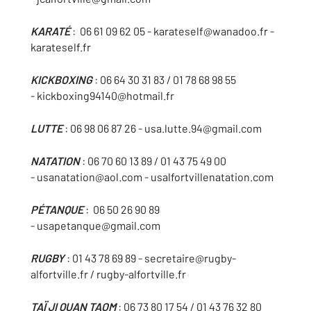
KARATÉ
: 06 61 09 62 05 - karateself@wanadoo.fr -
karateself.fr
KICKBOXING
: 06 64 30 31 83 / 01 78 68 98 55
- kickboxing94140@hotmail.fr
LUTTE
: 06 98 06 87 26 - usa.lutte.94@gmail.com
NATATION
: 06 70 60 13 89 / 01 43 75 49 00
- usanatation@aol.com - usalfortvillenatation.com
PÉTANQUE
: 06 50 26 90 89
- usapetanque@gmail.com
RUGBY
: 01 43 78 69 89 - secretaire@rugby-
alfortville.fr / rugby-alfortville.fr
TAÏ JI QUAN TAOM
: 06 73 80 17 54 / 01 43 76 32 80