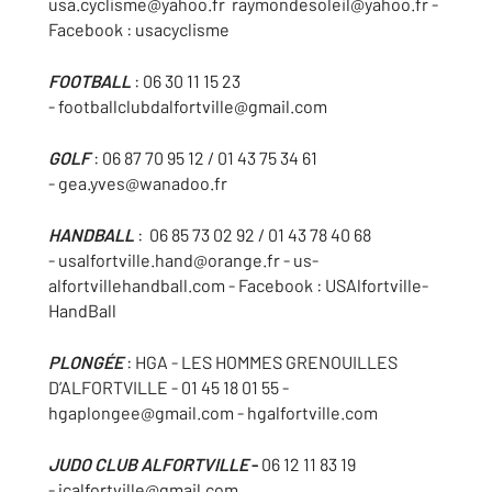
usa.cyclisme@yahoo.fr raymondesoleil@yahoo.fr -
Facebook : usacyclisme
FOOTBALL
: 06 30 11 15 23
- footballclubdalfortville@gmail.com
GOLF
: 06 87 70 95 12 / 01 43 75 34 61
- gea.yves@wanadoo.fr
HANDBALL
: 06 85 73 02 92 / 01 43 78 40 68
- usalfortville.hand@orange.fr - us-
alfortvillehandball.com - Facebook : USAlfortville-
HandBall
PLONGÉE
: HGA - LES HOMMES GRENOUILLES
D’ALFORTVILLE - 01 45 18 01 55 -
hgaplongee@gmail.com - hgalfortville.com
JUDO CLUB ALFORTVILLE
-
06 12 11 83 19
- jcalfortville@gmail.com