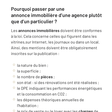
Pourquoi passer par une
annonce
immobilière
d’une
agence
plutôt
que d’un
particulier
?
Les
annonces
immobilières
doivent être conformes
à la loi. Cela concerne celles qui figurent dans les
vitrines,sur Internet, les journaux ou dans un local.
Ainsi, des mentions doivent être obligatoirement
inscrites sur la publication :
la nature du bien ;
la superficie ;
le nombre de
pièces
;
son état : si des rénovations ont été réalisées ;
le DPE indiquant les performances énergétiques
et la consommation en CO2 ;
les dépenses théoriques annuelles de
l’habitation ;
le prix de vente ou le loyer avec les
charges
de